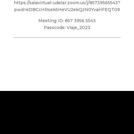
https://salavirtual-udelar.zoom.us/j/85739565543?
pwd=eDBCcHRsek5HeVU2ekQzN0YvaHFEQT09
Meeting ID: 857 3956 5543
Passcode: Viaje_2023