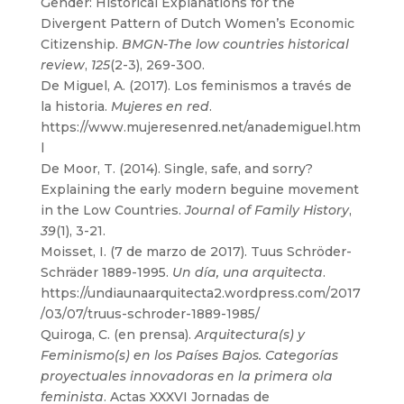
Gender: Historical Explanations for the
Divergent Pattern of Dutch Women’s Economic
Citizenship.
BMGN-The low countries historical
review
,
125
(2-3), 269-300.
De Miguel, A. (2017). Los feminismos a través de
la historia.
Mujeres en red
.
https://www.mujeresenred.net/anademiguel.htm
l
De Moor, T. (2014). Single, safe, and sorry?
Explaining the early modern beguine movement
in the Low Countries.
Journal of Family History
,
39
(1), 3-21.
Moisset, I. (7 de marzo de 2017). Tuus Schröder-
Schräder 1889-1995.
Un día, una arquitecta
.
https://undiaunaarquitecta2.wordpress.com/2017
/03/07/truus-schroder-1889-1985/
Quiroga, C. (en prensa).
Arquitectura(s) y
Feminismo(s) en los Países Bajos. Categorías
proyectuales innovadoras en la primera ola
feminista
. Actas XXXVI Jornadas de