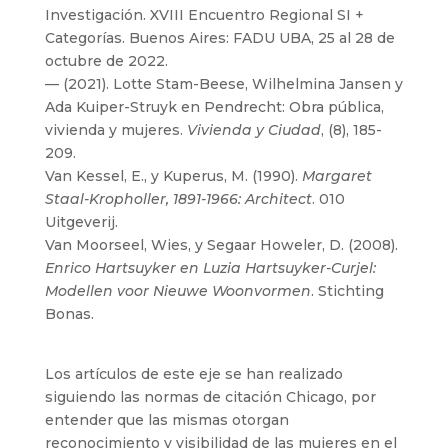
Investigación. XVIII Encuentro Regional SI +
Categorías. Buenos Aires: FADU UBA, 25 al 28 de
octubre de 2022.
— (2021). Lotte Stam-Beese, Wilhelmina Jansen y
Ada Kuiper-Struyk en Pendrecht: Obra pública,
vivienda y mujeres.
Vivienda y Ciudad
, (8), 185-
209.
Van Kessel, E., y Kuperus, M. (1990).
Margaret
Staal-Kropholler, 1891-1966: Architect
. 010
Uitgeverij.
Van Moorseel, Wies, y Segaar Howeler, D. (2008).
Enrico Hartsuyker en Luzia Hartsuyker-Curjel:
Modellen voor Nieuwe Woonvormen
. Stichting
Bonas.
Los artículos de este eje se han realizado
siguiendo las normas de citación Chicago, por
entender que las mismas otorgan
reconocimiento y visibilidad de las mujeres en el