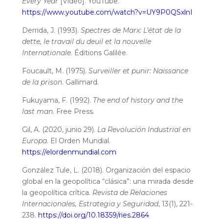
Every Year
[Vídeo]. YouTube.
https://www.youtube.com/watch?v=UY9P0QSxlnI
Derrida, J. (1993).
Spectres de Marx: L’état de la
dette, le travail du deuil et la nouvelle
Internationale
. Éditions Galilée.
Foucault, M. (1975).
Surveiller et punir: Naissance
de la prison
. Gallimard.
Fukuyama, F. (1992).
The end of history and the
last man
. Free Press.
Gil, A. (2020, junio 29).
La Revolución Industrial en
Europa
. El Orden Mundial.
https://elordenmundial.com
González Tule, L. (2018). Organización del espacio
global en la geopolítica “clásica”: una mirada desde
la geopolítica crítica.
Revista de Relaciones
Internacionales, Estrategia y Seguridad
, 13(1), 221-
238.
https://doi.org/10.18359/ries.2864