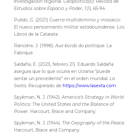
investigación regional.
Geopolítica(s): Revista de
Estudios sobre Espacio y Poder
, 1(1), 65-94.
Pulido, G. (2021)
Guerra multidominio y mosaico:
El nuevo pensamiento militar estadounidense
. Los
Libros de la Catarata
Rancière, J. (1998).
Aux bords du politique
. La
Fabrique.
Saldaña, E. (2023, febrero 21). Eduardo Saldaña
asegura que lo que ocurra en Ucrania “puede
sentar un precedente” en el orden mundial.
La
Sexta
. Recuperado de
https://www.lasexta.com
Spykman, N. J. (1942).
America’s Strategy in World
Politics: The United States and the Balance of
Power
. Harcourt, Brace and Company.
Spykman, N. J. (1944).
The Geography of the Peace
.
Harcourt, Brace and Company.