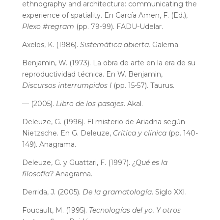
ethnography and architecture: communicating the
experience of spatiality. En García Amen, F. (Ed.),
Plexo #regram
(pp. 79-99). FADU-Udelar.
Axelos, K. (1986).
Sistemática abierta.
Galerna.
Benjamin, W. (1973). La obra de arte en la era de su
reproductividad técnica. En W. Benjamin,
Discursos interrumpidos I
(pp. 15-57). Taurus.
— (2005).
Libro de los pasajes
. Akal.
Deleuze, G. (1996). El misterio de Ariadna según
Nietzsche. En G. Deleuze,
Crítica y clínica
(pp. 140-
149). Anagrama.
Deleuze, G. y Guattari, F. (1997).
¿Qué es la
filosofía?
Anagrama.
Derrida, J. (2005).
De la gramatología
. Siglo XXI.
Foucault, M. (1995).
Tecnologías del yo. Y otros