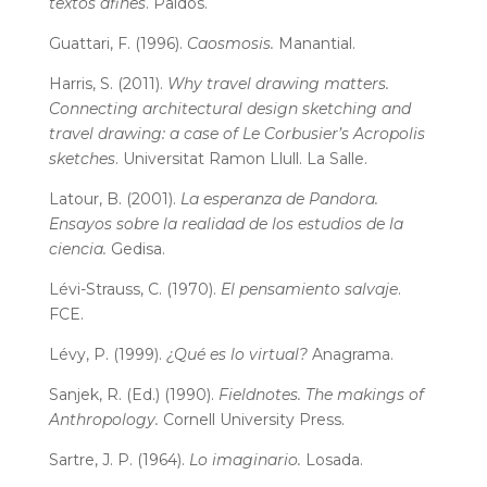
textos afines
. Paidós.
Guattari, F. (1996).
Caosmosis.
Manantial.
Harris, S. (2011).
Why travel drawing matters.
Connecting architectural design sketching and
travel drawing: a case of Le Corbusier’s Acropolis
sketches
. Universitat Ramon Llull. La Salle.
Latour, B. (2001).
La esperanza de Pandora.
Ensayos sobre la realidad de los estudios de la
ciencia.
Gedisa.
Lévi-Strauss, C. (1970).
El pensamiento salvaje
.
FCE.
Lévy, P. (1999).
¿Qué es lo virtual?
Anagrama.
Sanjek, R. (Ed.) (1990).
Fieldnotes. The makings of
Anthropology.
Cornell University Press.
Sartre, J. P. (1964).
Lo imaginario.
Losada.