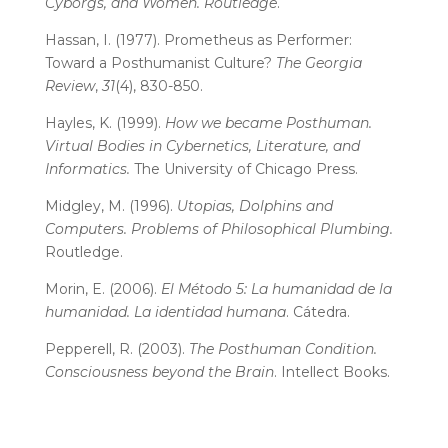
Cyborgs, and Women. Routledge
.
Hassan, I. (1977). Prometheus as Performer:
Toward a Posthumanist Culture?
The Georgia
Review
,
31
(4), 830-850.
Hayles, K. (1999).
How we became Posthuman.
Virtual Bodies in Cybernetics, Literature, and
Informatics.
The University of Chicago Press.
Midgley, M. (1996).
Utopias, Dolphins and
Computers. Problems of Philosophical Plumbing.
Routledge.
Morin, E. (2006).
El Método 5: La humanidad de la
humanidad. La identidad humana
. Cátedra.
Pepperell, R. (2003).
The Posthuman Condition.
Consciousness beyond the Brain
. Intellect Books.