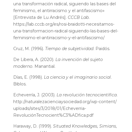
una transformación radical, siguiendo las bases del
feminismo, el antirracismo y el antifascismo»
[Entrevista de Lu Andrés].
CCCB Lab
.
https://lab.cccb.org/es/rosi-braidotti-necesitamos-
una-transformacion-radical-siguiendo-las-bases-del-
feminismo-el-antirracismo-y-el-antifascismo/
Cruz, M. (1996).
Tiempo de subjetividad
. Paidós.
De Libera, A. (2020).
La invención del sujeto
moderno
. Manantial.
Días, E. (1998).
La ciencia y el imaginario social
.
Biblos.
Echeverría, J. (2003).
La revolución tecnocientífica
.
http://naturalezacienciaysociedad.org/wp-content/
uploads/sites/3/2018/01/Echeverria-
RevoluciónTecnocient%C3%ADfica.pdf
Haraway, D. (1999).
Situated Knowledges, Simians,