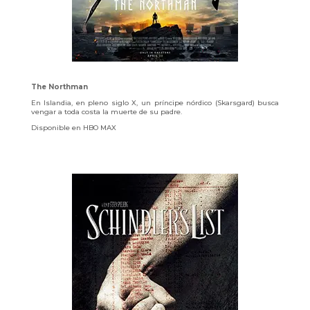
The Northman
En Islandia, en pleno siglo X, un príncipe nórdico (Skarsgard) busca
vengar a toda costa la muerte de su padre.
Disponible en HBO MAX