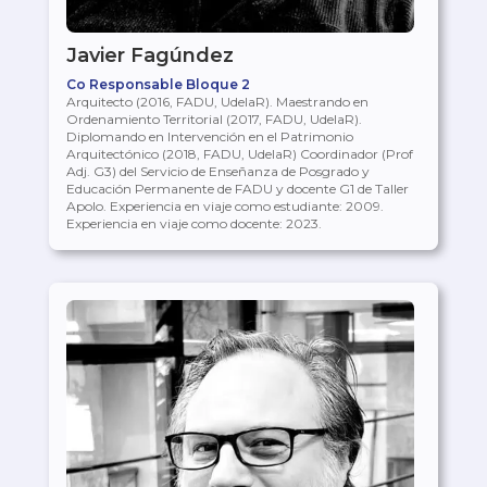
Javier Fagúndez
Co Responsable Bloque 2
Arquitecto (2016, FADU, UdelaR). Maestrando en
Ordenamiento Territorial (2017, FADU, UdelaR).
Diplomando en Intervención en el Patrimonio
Arquitectónico (2018, FADU, UdelaR) Coordinador (Prof
Adj. G3) del Servicio de Enseñanza de Posgrado y
Educación Permanente de FADU y docente G1 de Taller
Apolo. Experiencia en viaje como estudiante: 2009.
Experiencia en viaje como docente: 2023.