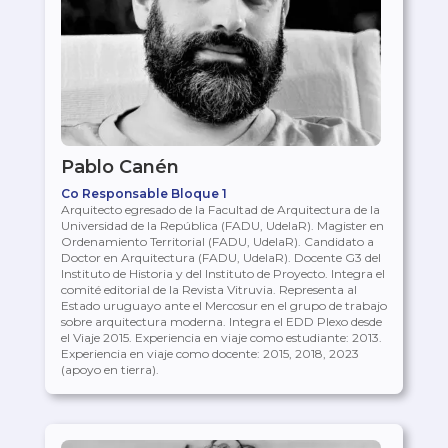
Pablo Canén
Co Responsable Bloque 1
Arquitecto egresado de la Facultad de Arquitectura de la
Universidad de la República (FADU, UdelaR). Magister en
Ordenamiento Territorial (FADU, UdelaR). Candidato a
Doctor en Arquitectura (FADU, UdelaR). Docente G3 del
Instituto de Historia y del Instituto de Proyecto. Integra el
comité editorial de la Revista Vitruvia. Representa al
Estado uruguayo ante el Mercosur en el grupo de trabajo
sobre arquitectura moderna. Integra el EDD Plexo desde
el Viaje 2015. Experiencia en viaje como estudiante: 2013.
Experiencia en viaje como docente: 2015, 2018, 2023
(apoyo en tierra).