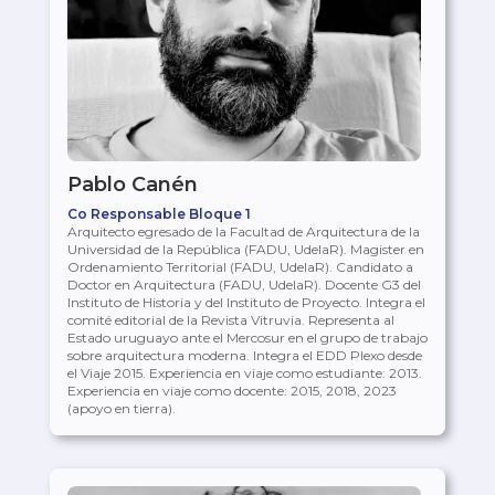
Pablo Canén
Co Responsable Bloque 1
Arquitecto egresado de la Facultad de Arquitectura de la
Universidad de la República (FADU, UdelaR). Magister en
Ordenamiento Territorial (FADU, UdelaR). Candidato a
Doctor en Arquitectura (FADU, UdelaR). Docente G3 del
Instituto de Historia y del Instituto de Proyecto. Integra el
comité editorial de la Revista Vitruvia. Representa al
Estado uruguayo ante el Mercosur en el grupo de trabajo
sobre arquitectura moderna. Integra el EDD Plexo desde
el Viaje 2015. Experiencia en viaje como estudiante: 2013.
Experiencia en viaje como docente: 2015, 2018, 2023
(apoyo en tierra).