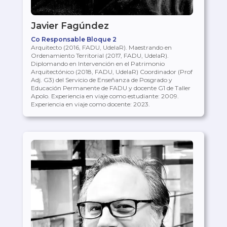
Javier Fagúndez
Co Responsable Bloque 2
Arquitecto (2016, FADU, UdelaR). Maestrando en
Ordenamiento Territorial (2017, FADU, UdelaR).
Diplomando en Intervención en el Patrimonio
Arquitectónico (2018, FADU, UdelaR) Coordinador (Prof
Adj. G3) del Servicio de Enseñanza de Posgrado y
Educación Permanente de FADU y docente G1 de Taller
Apolo. Experiencia en viaje como estudiante: 2009.
Experiencia en viaje como docente: 2023.