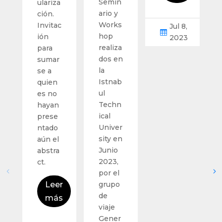
Semin
ulariza
ario y
ción.
Works
Invitac
Jul 8,

hop
ión
2023
realiza
para
dos en
sumar
la
se a
Istnab
quien
ul
es no
Techn
hayan
ical
prese
Univer
ntado
sity en
aún el
Junio
abstra
2023,
ct.
por el
Leer
grupo
de
más
viaje
Gener