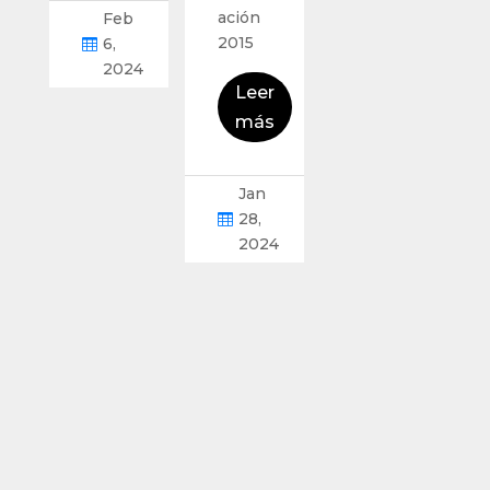
ación
Feb
2015
6,

2024
Leer
más
Jan
28,

2024