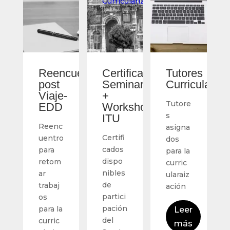
Curricularización
Reencuentro
Certificados
Tutores
post
Seminario
Curriculariza
Viaje-
+
Tutore
EDD
Workshop
s
ITU
Reenc
asigna
Certifi
uentro
dos
cados
para
para la
dispo
retom
curric
nibles
ar
ularaiz
de
trabaj
ación
partici
os
pación
para la
Leer
del
curric
más